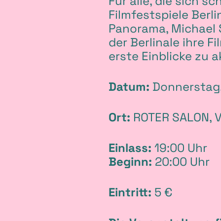
Für alle, die sich s
I
Filmfestspiele Berli
Panorama, Michael 
n
der Berlinale ihre
erste Einblicke zu
f
Datum:
Donnerstag,
o
Ort:
ROTER SALON, V
Einlass:
19:00 Uhr
Beginn:
20:00 Uhr
Eintritt:
5 €