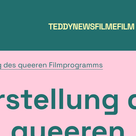
Hauptmenü
TEDDY
NEWS
FILME
FILM
Aktuelle
g des queeren Filmprogramms
Seite
rstellung 
queeren