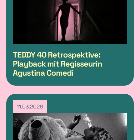
D
s
TEDDY 40 Retrospektive:
Playback mit Regisseurin
Agustina Comedi
11.03.2026