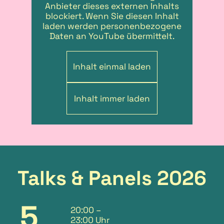
Anbieter dieses externen Inhalts
blockiert. Wenn Sie diesen Inhalt
laden werden personenbezogene
Daten an YouTube übermittelt.
Inhalt einmal laden
Inhalt immer laden
Talks & Panels 2026
5
20:00
–
23:00 Uhr