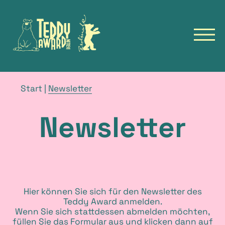
Zur
Zur
Startseite
Startseite
des
der
Navig
TeddyAward
Berlinale
öffn
Hauptmenü
English
TEDDY
Brotkrümelnavigation
Aktuelle
Start
|
Newsletter
Seite
NEWS
Newsletter
FILME
FILM ARCHIV
FESTIVALS
TALKS & EVENTS
N
Hier können Sie sich für den Newsletter des
Teddy Award anmelden.
Wenn Sie sich stattdessen abmelden möchten,
e
füllen Sie das Formular aus und klicken dann auf