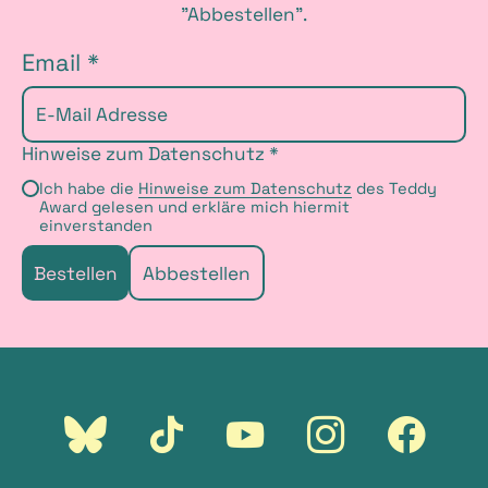
"Abbestellen".
w
Email *
s
l
Hinweise zum Datenschutz *
e
Ich habe die
Hinweise zum Datenschutz
des Teddy
Award gelesen und erkläre mich hiermit
t
einverstanden
t
Bestellen
Abbestellen
e
r
a
Externer
Externer
Externer
Externer
Externer
n
Link:
Link:
Link:
Link:
Link:
Bluesky
Tiktok
Youtube
Instagram
Faceboo