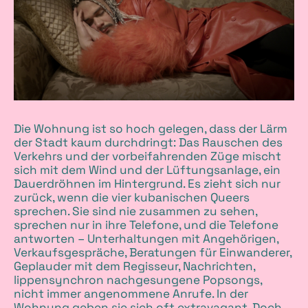
Die Wohnung ist so hoch gelegen, dass der Lärm
der Stadt kaum durchdringt: Das Rauschen des
Verkehrs und der vorbeifahrenden Züge mischt
sich mit dem Wind und der Lüftungsanlage, ein
Dauerdröhnen im Hintergrund. Es zieht sich nur
zurück, wenn die vier kubanischen Queers
sprechen. Sie sind nie zusammen zu sehen,
sprechen nur in ihre Telefone, und die Telefone
antworten – Unterhaltungen mit Angehörigen,
Verkaufsgespräche, Beratungen für Einwanderer,
Geplauder mit dem Regisseur, Nachrichten,
lippensynchron nachgesungene Popsongs,
nicht immer angenommene Anrufe. In der
Wohnung geben sie sich oft extravagant. Doch