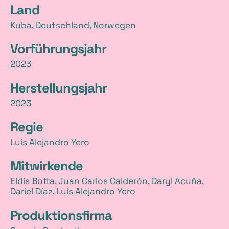
Land
t
Kuba, Deutschland, Norwegen
a
Vorführungsjahr
i
2023
l
Herstellungsjahr
s
2023
Regie
Luís Alejandro Yero
Mitwirkende
Eldis Botta, Juan Carlos Calderón, Daryl Acuña,
Dariel Díaz, Luís Alejandro Yero
Produktionsfirma