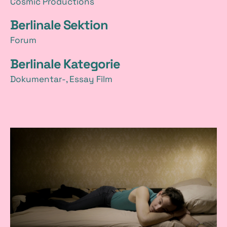
Cosmic Productions
Berlinale Sektion
Forum
Berlinale Kategorie
Dokumentar-, Essay Film
B
i
l
d