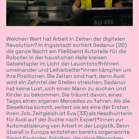
Welchen Wert hat Arbeit in Zeiten der digitalen
Revolution? In Ingolstadt sortiert Sedanur (20)
die ganze Nacht am Fließband Autoteile für die
Roboter. In der haushohen Halle kreisen
Gabelstapler im Licht der Leuchtstoffröhren
umeinander und Leiharbeiter*innen kämpfen um
ihre Positionen. Die Zeiten sind hart, denn Audi
wird ein Zehntel der Stellen streichen. Sedanur
hat keine Lust, sich einen Mann zu suchen und
Kinder zu bekommen. Sie träumt davon, eines
Tages einen eigenen Mercedes zu fahren. Als die
Dieselkrise kommt, verliert sie als eine der Ersten
ihren Job. Zeitgleich ist Eva (33) als Headhunterin
für Audi auf der Suche nach Expert*innen zur
Automatisierung von Arbeit in der Logistik. Denn
überall in Europa entstehen bereits sogenannte
Smart Factories, Fabriken, die ohne Menschen