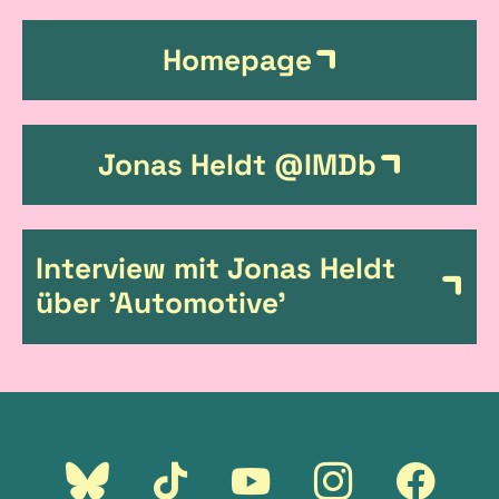
n
Homepage
k
s
Jonas Heldt @IMDb
Interview mit Jonas Heldt
über 'Automotive'
Externer
Externer
Externer
Externer
Externer