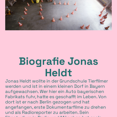
u
s
d
e
m
F
Biografie Jonas
i
Heldt
l
Jonas Heldt wollte in der Grundschule Tierfilmer
werden und ist in einem kleinen Dorf in Bayern
m
aufgewachsen. Wer hier ein Auto bayerischen
Fabrikats fuhr, hatte es geschafft im Leben. Von
dort ist er nach Berlin gezogen und hat
angefangen, erste Dokumentarfilme zu drehen
und als Radioreporter zu arbeiten. Sein