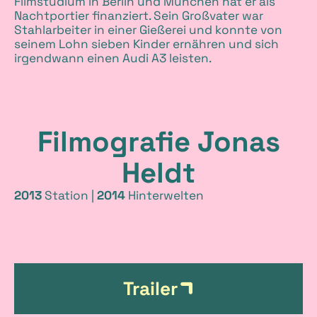
Filmstudium in Berlin und München hat er als
Nachtportier finanziert. Sein Großvater war
Stahlarbeiter in einer Gießerei und konnte von
seinem Lohn sieben Kinder ernähren und sich
irgendwann einen Audi A3 leisten.
Filmografie Jonas
Heldt
2013
Station |
2014
Hinterwelten
L
Trailer
i