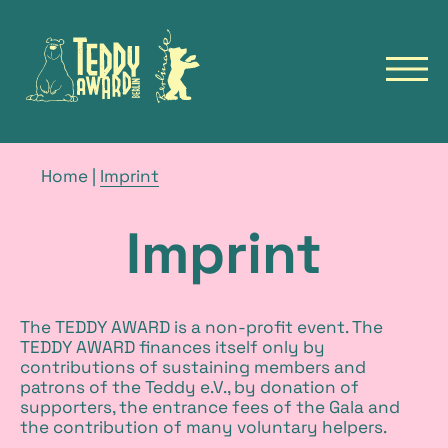
to
to
homepage
homepage
of
of
open
the
the
navig
TeddyAward
Berlinale
main
Deutsch
menu
TEDDY
breadcrumb
current
Home
|
Imprint
navigation
page
NEWS
Imprint
FILMS
FILM ARCHIVE
FESTIVALS
TALKS & EVENTS
The TEDDY AWARD is a non-profit event. The
TEDDY AWARD finances itself only by
contributions of sustaining members and
patrons of the Teddy e.V., by donation of
supporters, the entrance fees of the Gala and
the contribution of many voluntary helpers.