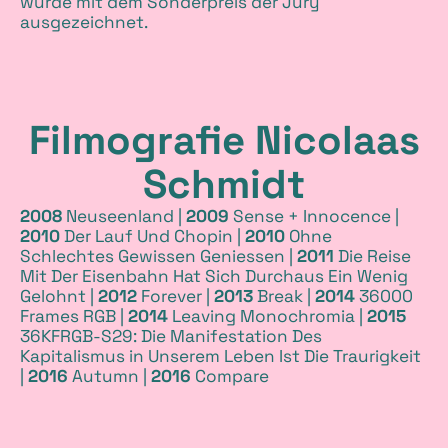
wurde mit dem Sonderpreis der Jury
ausgezeichnet.
Filmografie Nicolaas
Schmidt
2008
Neuseenland |
2009
Sense + Innocence |
2010
Der Lauf Und Chopin |
2010
Ohne
Schlechtes Gewissen Geniessen |
2011
Die Reise
Mit Der Eisenbahn Hat Sich Durchaus Ein Wenig
Gelohnt |
2012
Forever |
2013
Break |
2014
36000
Frames RGB |
2014
Leaving Monochromia |
2015
36KFRGB-S29: Die Manifestation Des
Kapitalismus in Unserem Leben Ist Die Traurigkeit
|
2016
Autumn |
2016
Compare