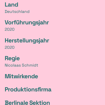
Land
t
Deutschland
a
Vorführungsjahr
i
2020
l
Herstellungsjahr
s
2020
Regie
Nicolaas Schmidt
Mitwirkende
Produktionsfirma
Berlinale Sektion